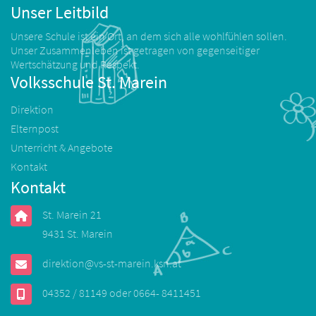
Unser Leitbild
Unsere Schule ist ein Ort, an dem sich alle wohlfühlen sollen.
Unser Zusammenleben ist getragen von gegenseitiger
Wertschätzung und Respekt.
Volksschule St. Marein
Direktion
Elternpost
Unterricht & Angebote
Kontakt
Kontakt
St. Marein 21
9431 St. Marein
direktion@vs-st-marein.ksn.at
04352 / 81149 oder 0664- 8411451